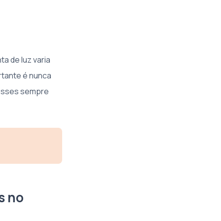
a de luz varia
rtante é nunca
 esses sempre
s no