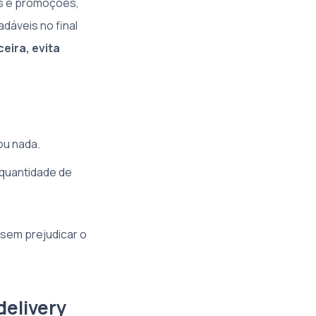
as e promoções,
dáveis no final
ceira, evita
u nada.
quantidade de
 sem prejudicar o
delivery