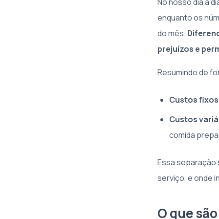
No nosso dia a d
enquanto os núme
do mês.
Diferenc
prejuízos e per
Resumindo de fo
Custos fixos
Custos variá
comida prepa
Essa separação s
serviço, e onde i
O que são