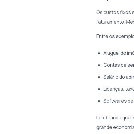
Os custos fixos
faturamento. Mes
Entre os exempl
Aluguel do im
Contas de serv
Salário do ad
Licenças, tax
Softwares de
Lembrando que, n
grande economia 