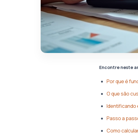
Encontre neste a
Por que é fun
O que são cus
Identificando
Passo a passo
Como calcular