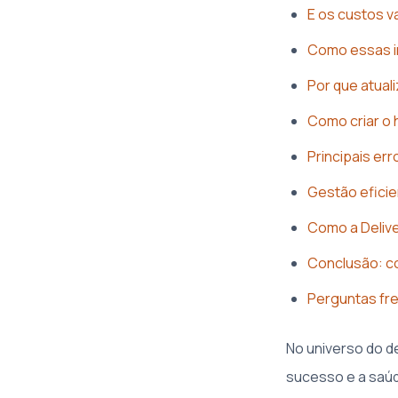
E os custos v
Como essas i
Por que atual
Como criar o h
Principais er
Gestão eficie
Como a Delive
Conclusão: co
Perguntas fre
No universo do d
sucesso e a saú