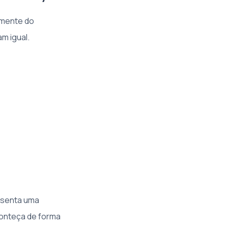
emente do
m igual.
esenta uma
conteça de forma