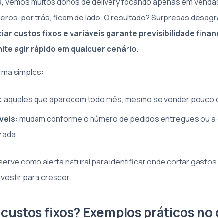
ia, vemos muitos donos de delivery focando apenas em vend
ros, por trás, ficam de lado. O resultado? Surpresas desagra
iar custos fixos e variáveis garante previsibilidade finan
mite agir rápido em qualquer cenário.
rma simples:
:
aqueles que aparecem todo mês, mesmo se vender pouco o
veis:
mudam conforme o número de pedidos entregues ou a 
rada.
erve como alerta natural para identificar onde cortar gastos
nvestir para crescer.
 custos fixos? Exemplos práticos no 