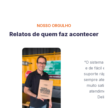
NOSSO ORGULHO
Relatos de quem faz acontecer
“O sistema é
e de fácil 
suporte rápi
sempre atenc
muito satis
atendimen
Deliv