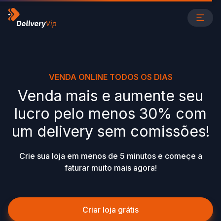
Open 
Página Inicial
VENDA ONLINE TODOS OS DIAS
Venda
mais
e
aumente
seu
lucro
pelo
menos
30%
com
um
delivery
sem
comissões!
Crie sua loja em menos de 5 minutos e começe a
faturar muito mais agora!
Criar loja grátis