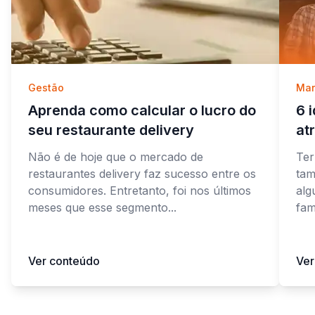
Gestão
Mar
Aprenda como calcular o lucro do
6 
seu restaurante delivery
at
Não é de hoje que o mercado de
Ter
restaurantes delivery faz sucesso entre os
tam
consumidores. Entretanto, foi nos últimos
alg
meses que esse segmento...
fam
Ver conteúdo
Ver