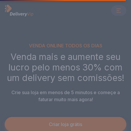
Open 
Página Inicial
VENDA ONLINE TODOS OS DIAS
Venda
mais
e
aumente
seu
lucro
pelo
menos
30%
com
um
delivery
sem
comissões!
Crie sua loja em menos de 5 minutos e começe a
faturar muito mais agora!
Criar loja grátis