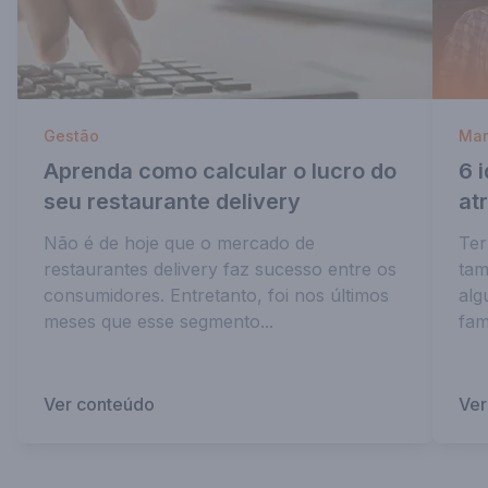
Gestão
Mar
Aprenda como calcular o lucro do
6 
seu restaurante delivery
at
Não é de hoje que o mercado de
Ter
restaurantes delivery faz sucesso entre os
tam
consumidores. Entretanto, foi nos últimos
alg
meses que esse segmento...
fam
Ver conteúdo
Ver