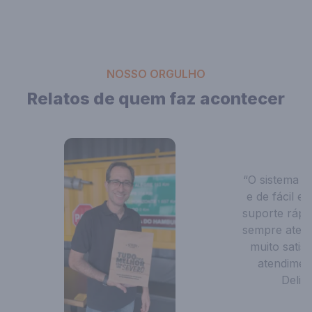
NOSSO ORGULHO
Relatos de quem faz acontecer
“O sistema é
e de fácil 
suporte rápi
sempre atenc
muito satis
atendimen
Deliv