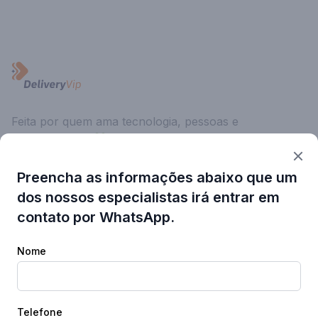
Feita por quem ama tecnologia, pessoas e
delivery online 💚
Preencha as informações abaixo que um
DELIVERYVIP
SOLUÇÕES
Início
Delivery & Retirada
dos nossos especialistas irá entrar em
Seja Parceiro
Redes & Franquias
contato por WhatsApp.
Blog
Supermercados
Central de Ajuda
Nome
Developer
Atendimento
Telefone
FALE COM A GENTE
REDES SOCIAIS