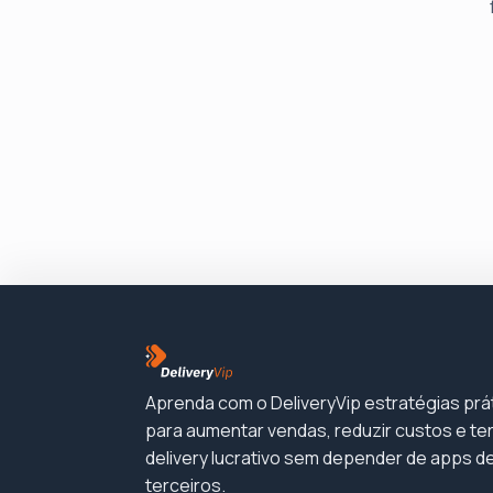
Aprenda com o DeliveryVip estratégias prá
para aumentar vendas, reduzir custos e te
delivery lucrativo sem depender de apps d
terceiros.