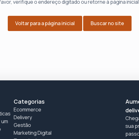
favor, verifique o endereço digitado ou retorne à página inicial
Voltar para a página inicial
Buscar no site
Categorias
Aume
Ecommerce
deliv
ticas
Delivery
Chega
r um
Gestão
sua pr
e
Marketing Digital
passo