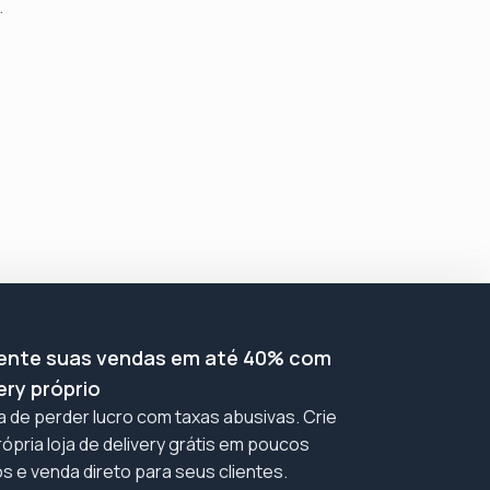
.
nte suas vendas em até 40% com
ery próprio
 de perder lucro com taxas abusivas. Crie
ópria loja de delivery grátis em poucos
s e venda direto para seus clientes.